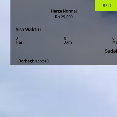
BELI
Harga Normal
Rp
25,000
Sisa Waktu :
0
0
0
Hari
Jam
Me
Sudah
Berbagi: