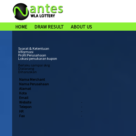
HOME
DRAW RESULT
ABOUT US
Syarat & Ketentuan
Informasi
Profil Perusahaan
Lokasi penukaran kupon
Berlaku sampai skrg
Dialarang
Diharuskan
Nama Merchant
Nama Perusahaan
Alamat
Kota
Email
Website
-
Telepon
-
HP.
-
Fax
-